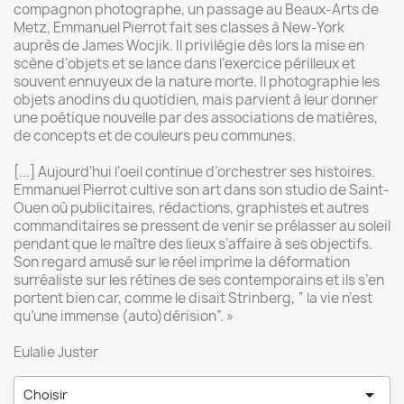
compagnon photographe, un passage au Beaux-Arts de
Metz, Emmanuel Pierrot fait ses classes à New-York
auprès de James Wocjik. Il privilégie dès lors la mise en
scène d’objets et se lance dans l’exercice périlleux et
souvent ennuyeux de la nature morte. Il photographie les
objets anodins du quotidien, mais parvient à leur donner
une poétique nouvelle par des associations de matières,
de concepts et de couleurs peu communes.
[...] Aujourd’hui l’oeil continue d’orchestrer ses histoires.
Emmanuel Pierrot cultive son art dans son studio de Saint-
Ouen où publicitaires, rédactions, graphistes et autres
commanditaires se pressent de venir se prélasser au soleil
pendant que le maître des lieux s’affaire à ses objectifs.
Son regard amusé sur le réel imprime la déformation
surréaliste sur les rétines de ses contemporains et ils s’en
portent bien car, comme le disait Strinberg, “ la vie n’est
qu’une immense (auto)dérision”. »
Eulalie Juster

Choisir