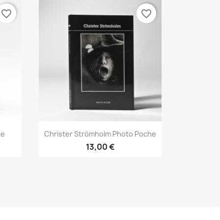
favorite_border
favorite_border
Aperçu rapide

he
Christer Strömholm Photo Poche
13,00 €