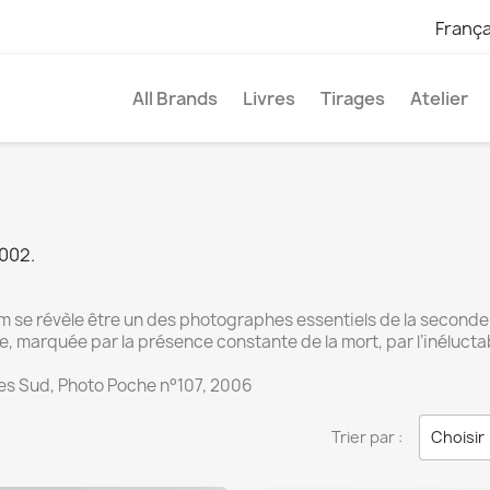
França
All Brands
Livres
Tirages
Atelier
2002.
 se révèle être un des photographes essentiels de la seconde
marquée par la présence constante de la mort, par l’inéluctabl
ctes Sud, Photo Poche n°107, 2006
Trier par :
Choisir