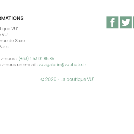
RMATIONS
Facebo
T
tique VU'
e VU'
nue de Saxe
Paris
e
z-nous :
(+33) 1 53 01 85 85
z-nous un e-mail :
vulagalerie@vuphoto.fr
© 2026 - La boutique VU'