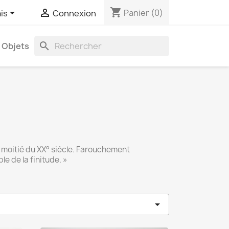
shopping_cart


Panier
(0)
is
Connexion
search
Objets
 moitié du XX° siècle. Farouchement
e de la finitude. »
