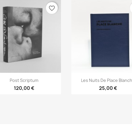
favorite_border
Aperçu rapide
Aperçu rapide


Post Scriptum
Les Nuits De Place Blanc
120,00 €
25,00 €