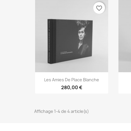
favorite_border
Aperçu rapide

Les Amies De Place Blanche
280,00 €
Affichage 1-4 de 4 article(s)