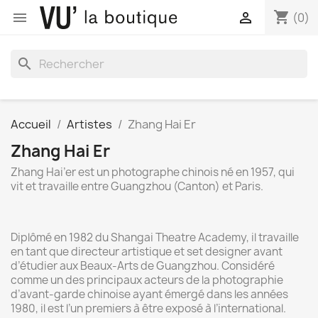
shopping_cart


(0)
search
Accueil
Artistes
Zhang Hai Er
Zhang Hai Er
Zhang Hai’er est un photographe chinois né en 1957, qui
vit et travaille entre Guangzhou (Canton) et Paris.
Diplômé en 1982 du Shangai Theatre Academy, il travaille
en tant que directeur artistique et set designer avant
d’étudier aux Beaux-Arts de Guangzhou. Considéré
comme un des principaux acteurs de la photographie
d’avant-garde chinoise ayant émergé dans les années
1980, il est l’un premiers à être exposé à l’international.