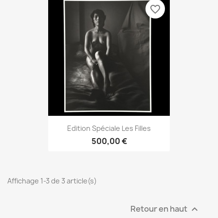
favorite_border
Edition Spéciale Les Filles
500,00 €
Affichage 1-3 de 3 article(s)
Retour en haut
