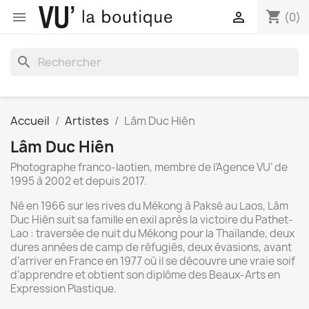
shopping_cart


(0)
search
Accueil
Artistes
Lâm Duc Hiên
Lâm Duc Hiên
Photographe franco-laotien, membre de l’Agence VU’ de
1995 à 2002 et depuis 2017.
Né en 1966 sur les rives du Mékong à Paksé au Laos, Lâm
Duc Hiên suit sa famille en exil après la victoire du Pathet-
Lao : traversée de nuit du Mékong pour la Thaïlande, deux
dures années de camp de réfugiés, deux évasions, avant
d’arriver en France en 1977 où il se découvre une vraie soif
d’apprendre et obtient son diplôme des Beaux-Arts en
Expression Plastique.