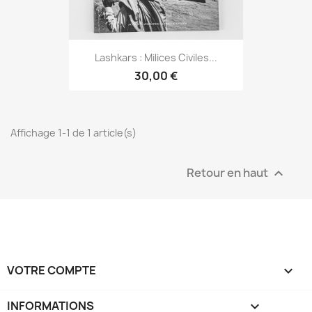
Lashkars : Milices Civiles...
30,00 €
Affichage 1-1 de 1 article(s)
Retour en haut

VOTRE COMPTE

INFORMATIONS
keyboard_arrow_down