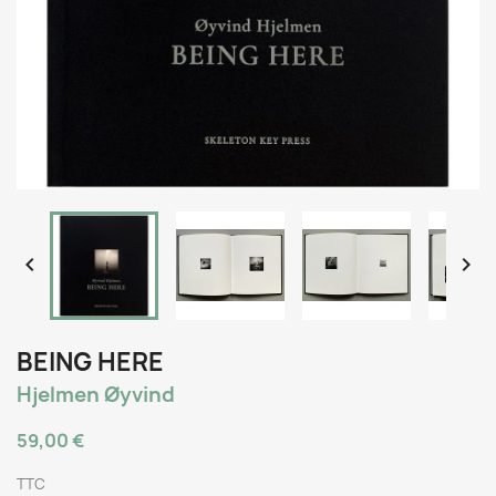


BEING HERE
Hjelmen Øyvind
59,00 €
TTC