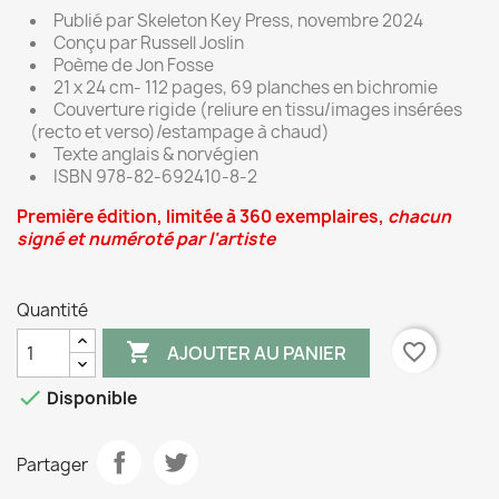
Publié par Skeleton Key Press, novembre 2024
Conçu par Russell Joslin
Poème de Jon Fosse
21 x 24 cm- 112 pages, 69 planches en bichromie
Couverture rigide (reliure en tissu/images insérées
(recto et verso)/estampage à chaud)
Texte anglais & norvégien
ISBN 978-82-692410-8-2
Première édition, limitée à 360 exemplaires,
chacun
signé et numéroté par l'artiste
Quantité

favorite_border
AJOUTER AU PANIER

Disponible
Partager