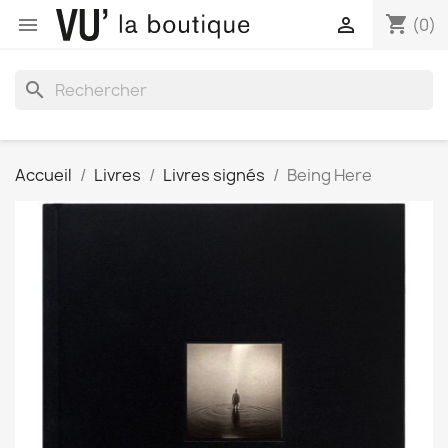
shopping_cart


(0)
search
Accueil
Livres
Livres signés
Being Here