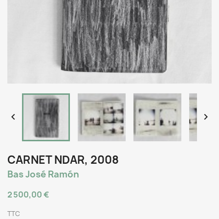


CARNET NDAR, 2008
Bas José Ramón
2 500,00 €
TTC