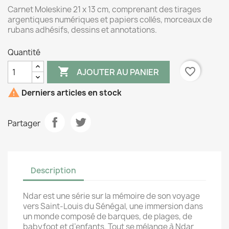
Carnet Moleskine 21 x 13 cm, comprenant des tirages
argentiques numériques et papiers collés, morceaux de
rubans adhésifs, dessins et annotations.
Quantité

favorite_border
AJOUTER AU PANIER

Derniers articles en stock
Partager
Description
Ndar est une série sur la mémoire de son voyage
vers Saint-Louis du Sénégal, une immersion dans
un monde composé de barques, de plages, de
babyfoot et d’enfants. Tout se mélange à Ndar