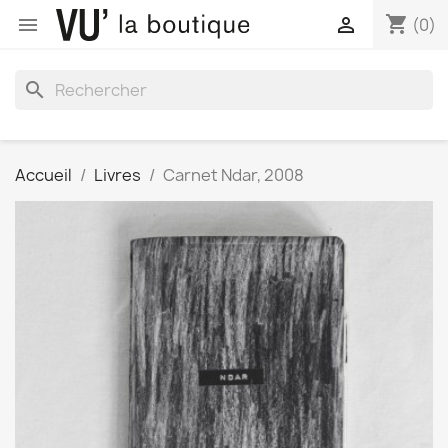
shopping_cart


(0)
search
Accueil
Livres
Carnet Ndar, 2008