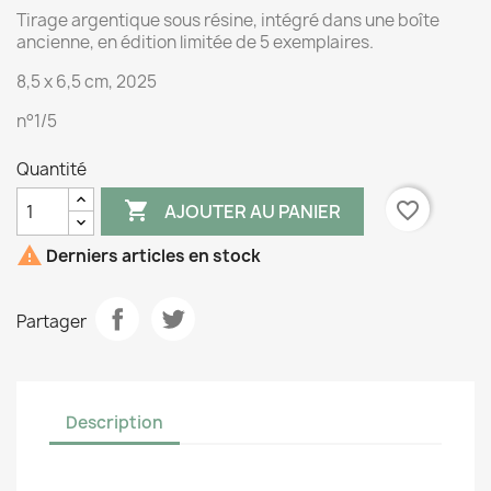
Tirage argentique sous résine, intégré dans une boîte
ancienne, en édition limitée de 5 exemplaires.
8,5 x 6,5 cm, 2025
n°1/5
Quantité

favorite_border
AJOUTER AU PANIER

Derniers articles en stock
Partager
Description