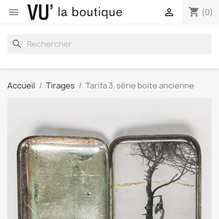
shopping_cart


(0)
search
Accueil
Tirages
Tarifa 3, série boite ancienne