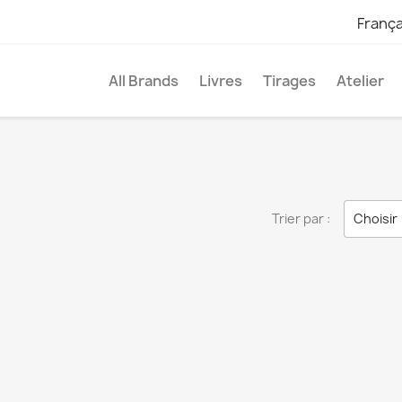
França
All Brands
Livres
Tirages
Atelier
Trier par :
Choisir