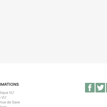
RMATIONS
Facebo
T
tique VU'
e VU'
nue de Saxe
Paris