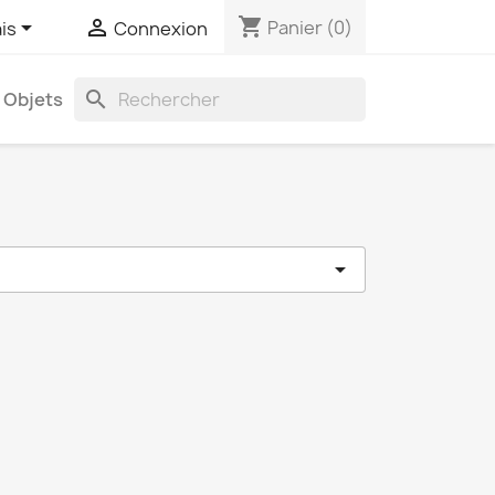
shopping_cart


Panier
(0)
is
Connexion
search
Objets
