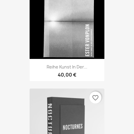
Reihe Kunst In Der...
40,00 €
favorite_border