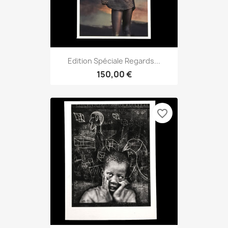
Edition Spéciale Regards...
150,00 €
favorite_border